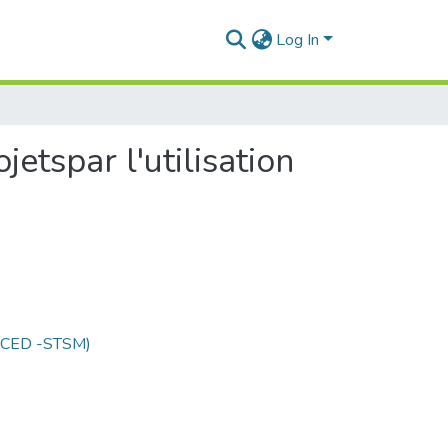
Log In
etspar l'utilisation
 (CED -STSM)