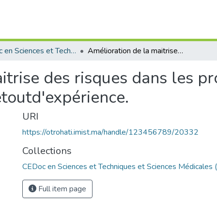
CEDoc en Sciences et Techniques et Sciences Médicales (CED -STSM)
Amélioration de la maitrise des risques dans les projetspar l'utilisation des mécanismes de retoutd'expérience.
trise des risques dans les proj
toutd'expérience.
URI
https://otrohati.imist.ma/handle/123456789/20332
Collections
CEDoc en Sciences et Techniques et Sciences Médicales
Full item page