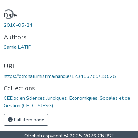
ding...
Date
2016-05-24
Authors
Samia LATIF
URI
https://otrohati.imist.ma/handle/123456789/19528
Collections
CEDoc en Sciences Juridiques, Economiques, Sociales et de
Gestion (CED - SJESG)
Full item page
Otrohati
copyright © 2025-2026
CNRST