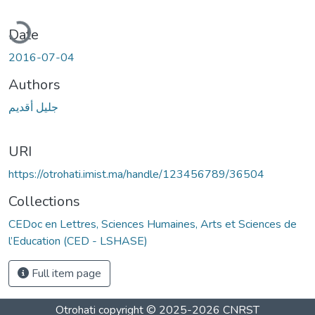
oading...
Date
2016-07-04
Authors
جليل أقديم
URI
https://otrohati.imist.ma/handle/123456789/36504
Collections
CEDoc en Lettres, Sciences Humaines, Arts et Sciences de
l’Education (CED - LSHASE)
Full item page
Otrohati
copyright © 2025-2026
CNRST