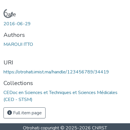
Loading...
Date
2016-06-29
Authors
MAROUI ITTO
URI
https://otrohati.imist.ma/handle/123456789/34419
Collections
CEDoc en Sciences et Techniques et Sciences Médicales
(CED - STSM)
Full item page
Otrohati
copyright © 2025-2026
CNRST