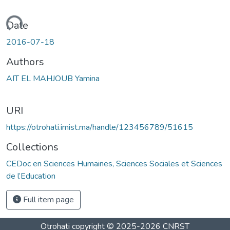
Loading...
Date
2016-07-18
Authors
AIT EL MAHJOUB Yamina
URI
https://otrohati.imist.ma/handle/123456789/51615
Collections
CEDoc en Sciences Humaines, Sciences Sociales et Sciences
de l’Education
Full item page
Otrohati
copyright © 2025-2026
CNRST