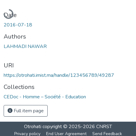
Loading...
Date
2016-07-18
Authors
LAHMADI NAWAR
URI
https://otrohati.imist.ma/handle/123456789/49287
Collections
CEDoc - Homme – Société - Education
Full item page
Otrohati
copyright © 2025-2026
CNRST
Privacy policy
End User Agreement
Send Feedback