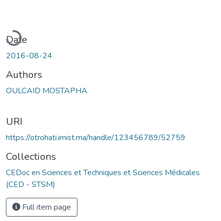
Loading...
Date
2016-08-24
Authors
OULCAID MOSTAPHA
URI
https://otrohati.imist.ma/handle/123456789/52759
Collections
CEDoc en Sciences et Techniques et Sciences Médicales
(CED - STSM)
Full item page