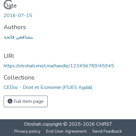
Loading...
Date
2016-07-15
Authors
بنشافعي فاتحة
URI
https://otrohati.imist.ma/handle/123456789/45945
Collections
CEDoc - Droit et Economie (FSJES Agdal)
Full item page
Otrohati
copyright © 2025-2026
CNRST
Privacy policy
End User Agreement
Send Feedback