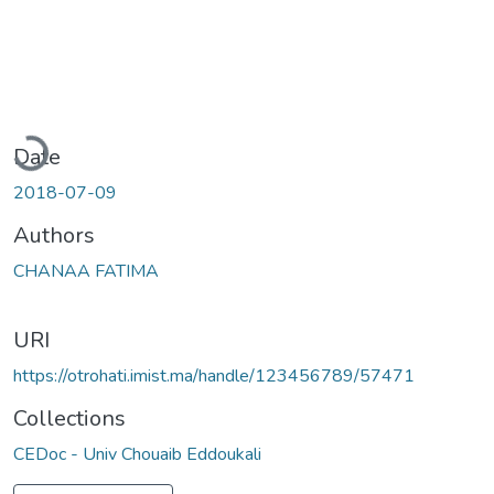
oading...
Date
2018-07-09
Authors
CHANAA FATIMA
URI
https://otrohati.imist.ma/handle/123456789/57471
Collections
CEDoc - Univ Chouaib Eddoukali