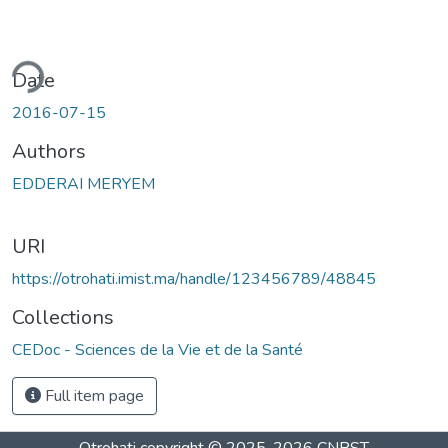
ding...
Date
2016-07-15
Authors
EDDERAI MERYEM
URI
https://otrohati.imist.ma/handle/123456789/48845
Collections
CEDoc - Sciences de la Vie et de la Santé
Full item page