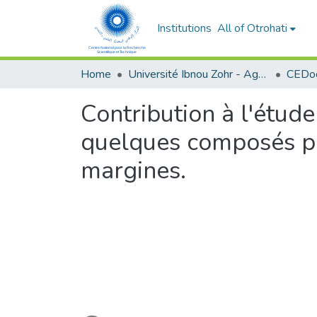
Institutions
All of Otrohati
Home
Université Ibnou Zohr - Agadir
CEDoc
Contribution à l'étud
quelques composés ph
margines.
Loading...