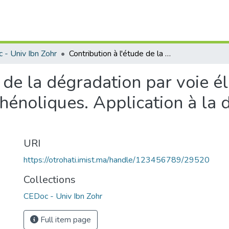
 - Univ Ibn Zohr
Contribution à l'étude de la dégradation par voie électrochimiques de quelques composés phénoliques. Application à la dépollution des margines.
e de la dégradation par voie é
énoliques. Application à la d
URI
https://otrohati.imist.ma/handle/123456789/29520
Collections
CEDoc - Univ Ibn Zohr
Full item page