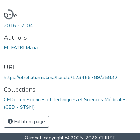
Loading...
Date
2016-07-04
Authors
EL FATRI Manar
URI
https://otrohati.imist.ma/handle/123456789/35832
Collections
CEDoc en Sciences et Techniques et Sciences Médicales
(CED - STSM)
Full item page
Otrohati
copyright © 2025-2026
CNRST