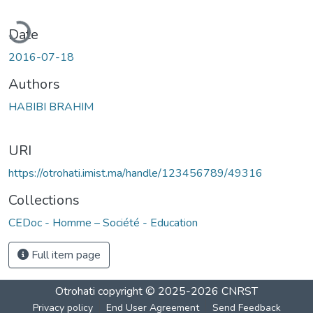
ading...
Date
2016-07-18
Authors
HABIBI BRAHIM
URI
https://otrohati.imist.ma/handle/123456789/49316
Collections
CEDoc - Homme – Société - Education
Full item page
Otrohati
copyright © 2025-2026
CNRST
Privacy policy
End User Agreement
Send Feedback