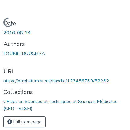
Loading...
Date
2016-08-24
Authors
LOUKILI BOUCHRA
URI
https://otrohati.imist.ma/handle/123456789/52282
Collections
CEDoc en Sciences et Techniques et Sciences Médicales
(CED - STSM)
Full item page