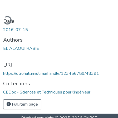
ding...
Date
2016-07-15
Authors
EL ALAOUI RABIE
URI
https://otrohati.imist.ma/handle/123456789/48381
Collections
CEDoc - Sciences et Techniques pour l’ingénieur
Full item page