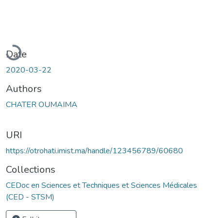
oading...
Date
2020-03-22
Authors
CHATER OUMAIMA
URI
https://otrohati.imist.ma/handle/123456789/60680
Collections
CEDoc en Sciences et Techniques et Sciences Médicales
(CED - STSM)