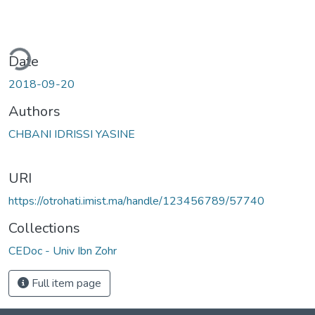
ding...
Date
2018-09-20
Authors
CHBANI IDRISSI YASINE
URI
https://otrohati.imist.ma/handle/123456789/57740
Collections
CEDoc - Univ Ibn Zohr
Full item page