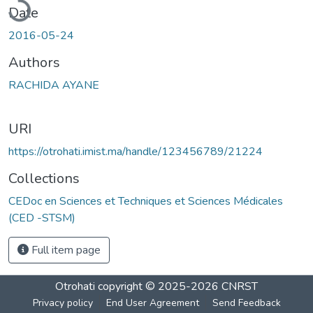
Date
2016-05-24
Authors
RACHIDA AYANE
URI
https://otrohati.imist.ma/handle/123456789/21224
Collections
CEDoc en Sciences et Techniques et Sciences Médicales
(CED -STSM)
Full item page
Otrohati
copyright © 2025-2026
CNRST
Privacy policy
End User Agreement
Send Feedback