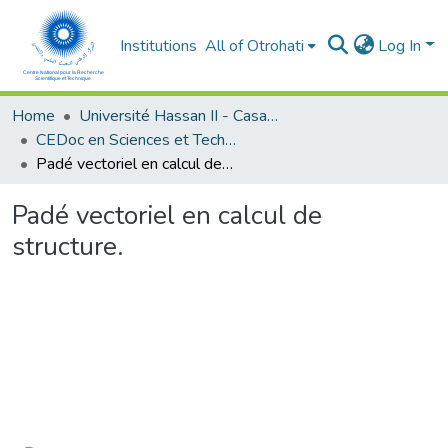
Institutions
All of Otrohati
Log In
Home
Université Hassan II - Casablanca
CEDoc en Sciences et Techniques et Sciences Médicales (CED -STSM)
Padé vectoriel en calcul de structure.
Padé vectoriel en calcul de
structure.
oading...