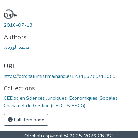
ading...
Date
2016-07-13
Authors
محمد الوردي
URI
https://otrohati.imist.ma/handle/123456789/41059
Collections
CEDoc en Sciences Juridiques, Economiques, Sociales,
Chariaa et de Gestion (CED - SJESCG)
Full item page
Otrohati
copyright © 2025-2026
CNRST