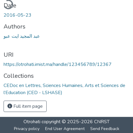
ading...
Date
2016-05-23
Authors
عبد المجيد ايت عبو
URI
https://otrohati.imist.ma/handle/123456789/12367
Collections
CEDoc en Lettres, Sciences Humaines, Arts et Sciences de
l’Education (CED - LSHASE)
Full item page
Otrohati
copyright © 2025-2026
CNRST
Privacy policy
End User Agreement
Send Feedback