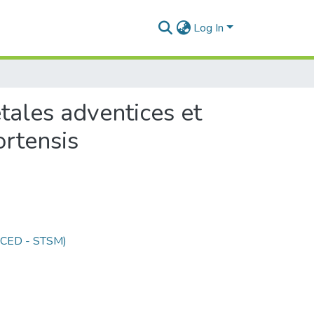
Log In
tales adventices et
ortensis
 (CED - STSM)