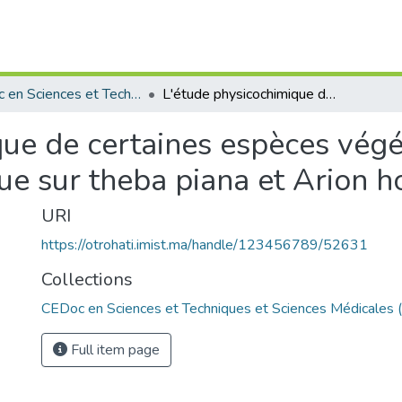
CEDoc en Sciences et Techniques et Sciences Médicales (CED - STSM)
L'étude physicochimique de certaines espèces végétales adventices et leurs activité biologique sur theba piana et Arion hortensis
ue de certaines espèces végé
que sur theba piana et Arion h
URI
https://otrohati.imist.ma/handle/123456789/52631
Collections
CEDoc en Sciences et Techniques et Sciences Médicales
Full item page