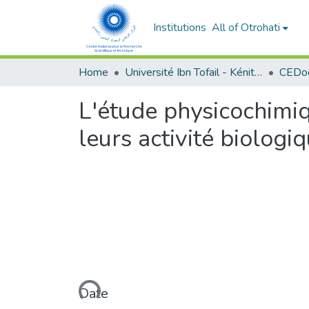
Institutions
All of Otrohati
Home
Université Ibn Tofail - Kénitra
L'étude physicochimiq
leurs activité biologi
Loading...
Date