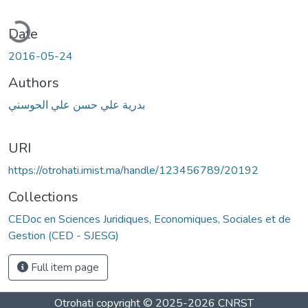
ading...
Date
2016-05-24
Authors
بدرية علي حسن علي الحوسني
URI
https://otrohati.imist.ma/handle/123456789/20192
Collections
CEDoc en Sciences Juridiques, Economiques, Sociales et de
Gestion (CED - SJESG)
Full item page
Otrohati
copyright © 2025-2026
CNRST