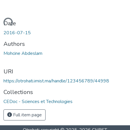
ading...
Date
2016-07-15
Authors
Mohcine Abdeslam
URI
https://otrohati.imist.ma/handle/123456789/44998
Collections
CEDoc - Sciences et Technologies
Full item page