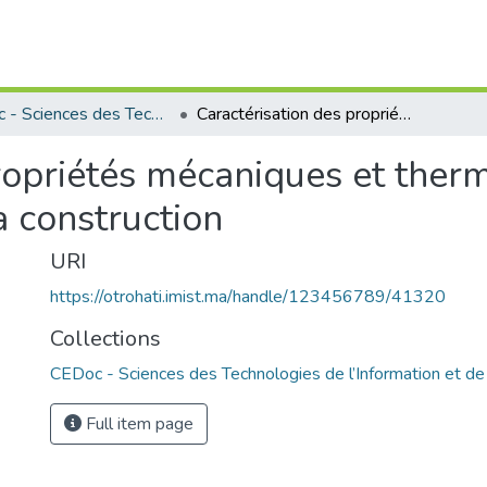
CEDoc - Sciences des Technologies de l’Information et de l’Ingénieur
Caractérisation des propriétés mécaniques et thermique d'un matériau composite destiné à la construction
ropriétés mécaniques et ther
a construction
URI
https://otrohati.imist.ma/handle/123456789/41320
Collections
CEDoc - Sciences des Technologies de l’Information et de 
Full item page