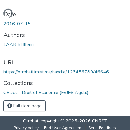
ding...
Date
2016-07-15
Authors
LAARIBI Ilham
URI
https://otrohati.imist.ma/handle/123456789/46646
Collections
CEDoc - Droit et Economie (FSJES Agdal)
Full item page
Otrohati
copyright © 2025-2026
CNRST
Privacy policy
End User Agreement
Send Feedback