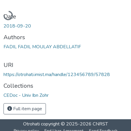
Loading...
Date
2018-09-20
Authors
FADIL FADIL MOULAY ABDELLATIF
URI
https://otrohati.imist.ma/handle/123456789/57828
Collections
CEDoc - Univ Ibn Zohr
Full item page
Otrohati
copyright © 2025-2026
CNRST
Privacy policy
End User Agreement
Send Feedback