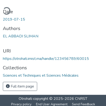
ding...
Date
2019-07-15
Authors
EL ABBADI SLIMAN
URI
https://otrohati.imist.ma/handle/123456789/60015
Collections
Sciences et Techniques et Sciences Médicales
Full item page
Otrohati
copyright © 2025-2026
CNRST
Privacy policy
End User Agreement
Send Feedback