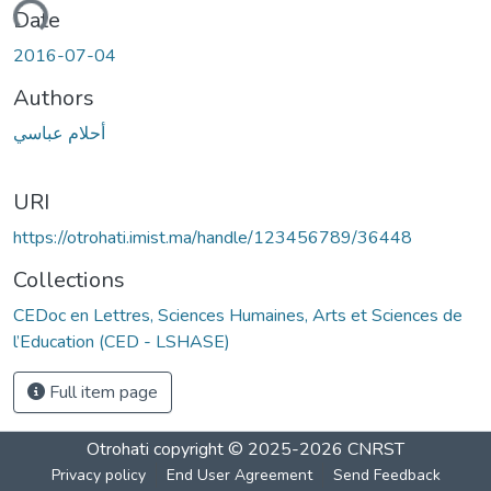
oading...
Date
2016-07-04
Authors
أحلام عباسي
URI
https://otrohati.imist.ma/handle/123456789/36448
Collections
CEDoc en Lettres, Sciences Humaines, Arts et Sciences de
l’Education (CED - LSHASE)
Full item page
Otrohati
copyright © 2025-2026
CNRST
Privacy policy
End User Agreement
Send Feedback