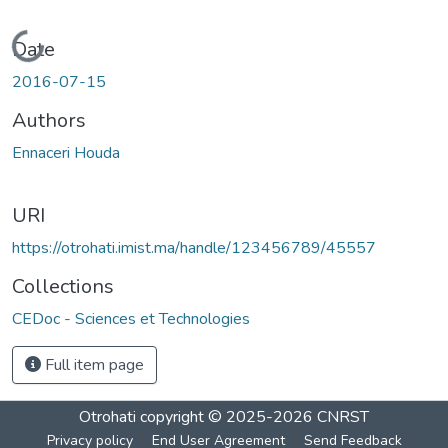
Loading...
Date
2016-07-15
Authors
Ennaceri Houda
URI
https://otrohati.imist.ma/handle/123456789/45557
Collections
CEDoc - Sciences et Technologies
Full item page
Otrohati
copyright © 2025-2026
CNRST
Privacy policy
End User Agreement
Send Feedback