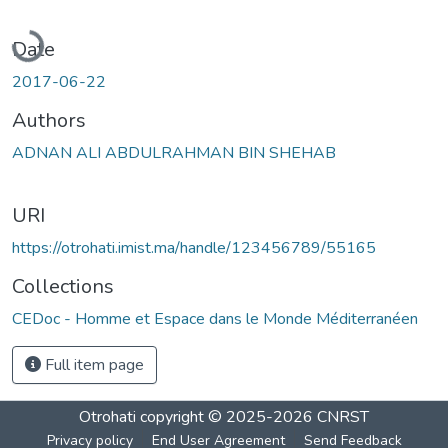
Loading...
Date
2017-06-22
Authors
ADNAN ALI ABDULRAHMAN BIN SHEHAB
URI
https://otrohati.imist.ma/handle/123456789/55165
Collections
CEDoc - Homme et Espace dans le Monde Méditerranéen
Full item page
Otrohati
copyright © 2025-2026
CNRST
Privacy policy
End User Agreement
Send Feedback