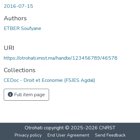
2016-07-15
Authors
ETBER Soufyane
URI
https://otrohati.imist.ma/handle/123456789/46578
Collections
CEDoc - Droit et Economie (FSJES Agdal)
Full item page
Otrohati
copyright © 2025-2026
CNRST
Privacy policy
End User Agreement
Send Feedback