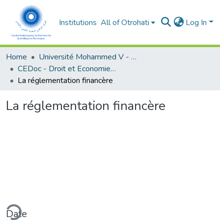
Institutions
All of Otrohati
Log In
Home
Université Mohammed V - Rabat
CEDoc - Droit et Economie (FSJES Agdal)
La réglementation financère
La réglementation financère
ding...
Date