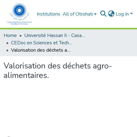
Institutions
All of Otrohati
Log In
Home
Université Hassan II - Casablanca
CEDoc en Sciences et Techniques et Sciences Médicales (CED -STSM)
Valorisation des déchets agro-alimentaires.
Valorisation des déchets agro-
alimentaires.
ading...