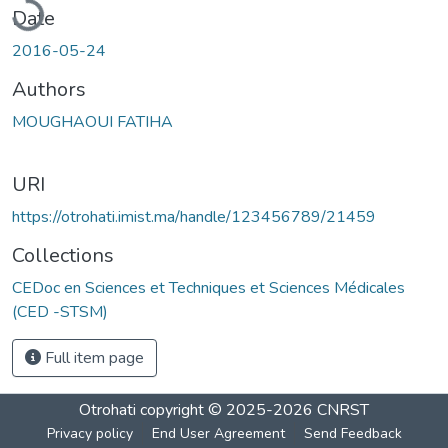
Date
2016-05-24
Authors
MOUGHAOUI FATIHA
URI
https://otrohati.imist.ma/handle/123456789/21459
Collections
CEDoc en Sciences et Techniques et Sciences Médicales
(CED -STSM)
Full item page
Otrohati
copyright © 2025-2026
CNRST
Privacy policy
End User Agreement
Send Feedback