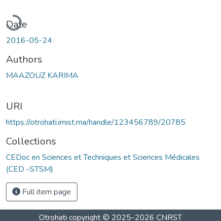
oading...
Date
2016-05-24
Authors
MAAZOUZ KARIMA
URI
https://otrohati.imist.ma/handle/123456789/20785
Collections
CEDoc en Sciences et Techniques et Sciences Médicales
(CED -STSM)
Full item page
Otrohati
copyright © 2025-2026
CNRST