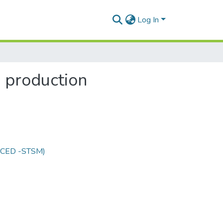
Log In
 production
 (CED -STSM)