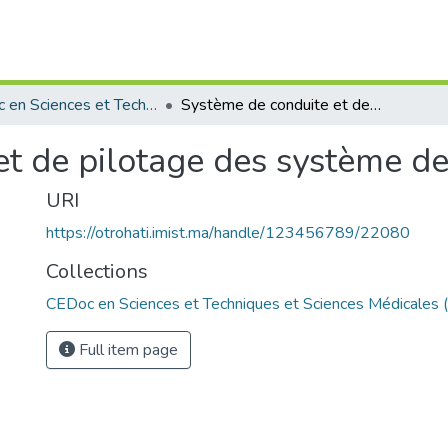
CEDoc en Sciences et Techniques et Sciences Médicales (CED -STSM)
Système de conduite et de pilotage des système de production
et de pilotage des système de
URI
https://otrohati.imist.ma/handle/123456789/22080
Collections
CEDoc en Sciences et Techniques et Sciences Médicales
Full item page