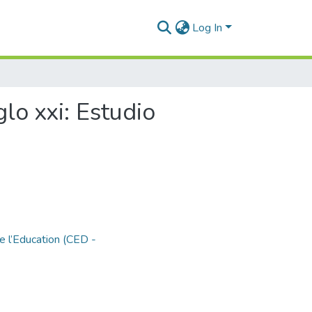
Log In
glo xxi: Estudio
e l’Education (CED -