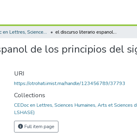
CEDoc en Lettres, Sciences Humaines, Arts et Sciences de l’Education (CED - LSHASE)
el discurso literario espanol de los principios del siglo xxi: Estudio linguistico y estilistico
spanol de los principios del si
o
URI
https://otrohati.imist.ma/handle/123456789/37793
Collections
CEDoc en Lettres, Sciences Humaines, Arts et Sciences d
LSHASE)
Full item page