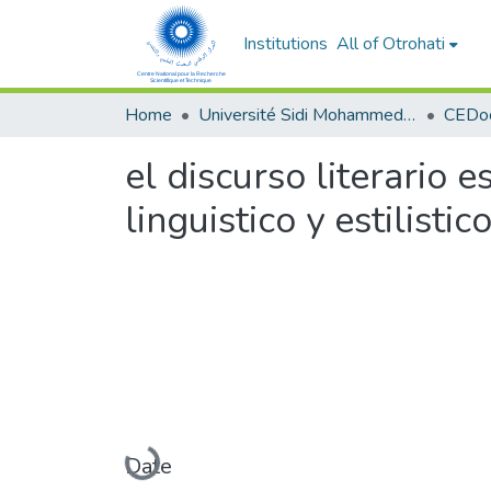
Institutions
All of Otrohati
Home
Université Sidi Mohammed Ben Abdellah - Fès
el discurso literario e
linguistico y estilistic
Loading...
Date