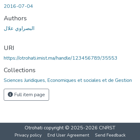
2016-07-04
Authors
البصراوي علال
URI
https://otrohati.imist.ma/handle/123456789/35553
Collections
Sciences Juridiques, Economiques et sociales et de Gestion
Full item page
Otrohati
copyright © 2025-2026
CNRST
Privacy policy
End User Agreement
Send Feedback