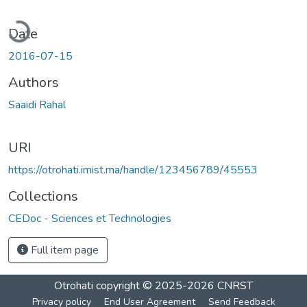
ading...
Date
2016-07-15
Authors
Saaidi Rahal
URI
https://otrohati.imist.ma/handle/123456789/45553
Collections
CEDoc - Sciences et Technologies
Full item page
Otrohati
copyright © 2025-2026
CNRST
Privacy policy
End User Agreement
Send Feedback