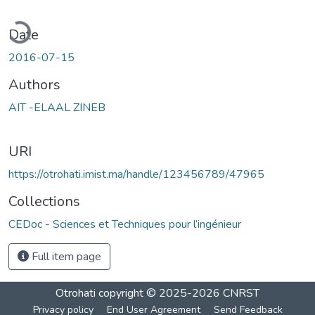
ading...
Date
2016-07-15
Authors
AIT -ELAAL ZINEB
URI
https://otrohati.imist.ma/handle/123456789/47965
Collections
CEDoc - Sciences et Techniques pour l’ingénieur
Full item page
Otrohati
copyright © 2025-2026
CNRST
Privacy policy
End User Agreement
Send Feedback