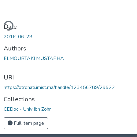
ding...
Date
2016-06-28
Authors
ELMOURTAKI MUSTAPHA
URI
https://otrohati.imist.ma/handle/123456789/29922
Collections
CEDoc - Univ Ibn Zohr
Full item page