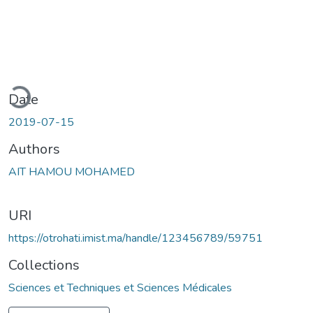
ding...
Date
2019-07-15
Authors
AIT HAMOU MOHAMED
URI
https://otrohati.imist.ma/handle/123456789/59751
Collections
Sciences et Techniques et Sciences Médicales