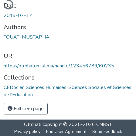
Date
2019-07-17
Authors
TOUATI MUSTAPHA
URI
https://otrohati.imist.ma/handle/123456789/60235
Collections
CEDoc en Sciences Humaines, Sciences Sociales et Sciences
de l’Education
Full item page
Otrohati
copyright © 2025-2026
CNRST
Privacy policy
End User Agreement
Send Feedback