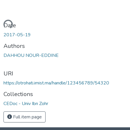
ading...
Date
2017-05-19
Authors
DAHHOU NOUR-EDDINE
URI
https://otrohati.imist.ma/handle/123456789/54320
Collections
CEDoc - Univ Ibn Zohr
Full item page