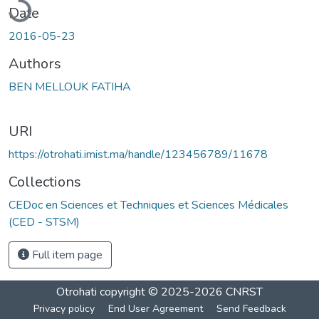
Date
2016-05-23
Authors
BEN MELLOUK FATIHA
URI
https://otrohati.imist.ma/handle/123456789/11678
Collections
CEDoc en Sciences et Techniques et Sciences Médicales
(CED - STSM)
Full item page
Otrohati
copyright © 2025-2026
CNRST
Privacy policy
End User Agreement
Send Feedback