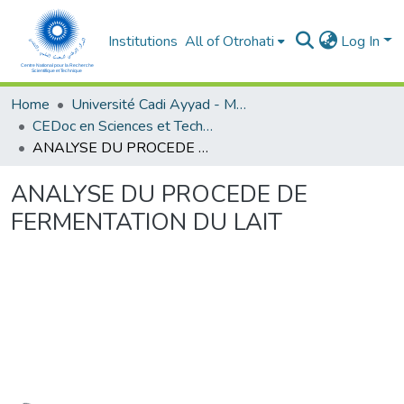
Institutions
All of Otrohati
Log In
Home
Université Cadi Ayyad - Marrakech
CEDoc en Sciences et Techniques et Sciences Médicales (CED - STSM)
ANALYSE DU PROCEDE DE FERMENTATION DU LAIT
ANALYSE DU PROCEDE DE
FERMENTATION DU LAIT
oading...