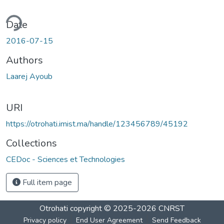
ding...
Date
2016-07-15
Authors
Laarej Ayoub
URI
https://otrohati.imist.ma/handle/123456789/45192
Collections
CEDoc - Sciences et Technologies
Full item page
Otrohati
copyright © 2025-2026
CNRST
Privacy policy
End User Agreement
Send Feedback