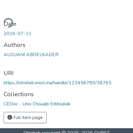
ding...
Date
2016-07-11
Authors
ALOUANI ABDELKADER
URI
https://otrohati.imist.ma/handle/123456789/38765
Collections
CEDoc - Univ Chouaib Eddoukali
Full item page