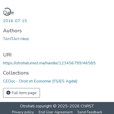
ding...
Date
2016-07-15
Authors
TAHTAH Hind
URI
https://otrohati.imist.ma/handle/123456789/46585
Collections
CEDoc - Droit et Economie (FSJES Agdal)
Full item page
Otrohati
copyright © 2025-2026
CNRST
Privacy policy
End User Agreement
Send Feedback