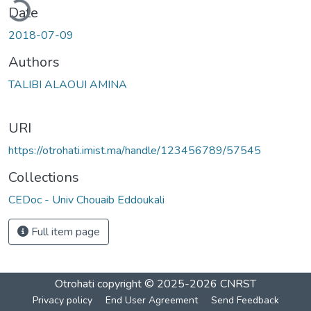
ding...
Date
2018-07-09
Authors
TALIBI ALAOUI AMINA
URI
https://otrohati.imist.ma/handle/123456789/57545
Collections
CEDoc - Univ Chouaib Eddoukali
Full item page
Otrohati
copyright © 2025-2026
CNRST
Privacy policy
End User Agreement
Send Feedback