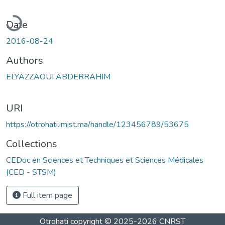
Loading...
Date
2016-08-24
Authors
ELYAZZAOUI ABDERRAHIM
URI
https://otrohati.imist.ma/handle/123456789/53675
Collections
CEDoc en Sciences et Techniques et Sciences Médicales
(CED - STSM)
Full item page
Otrohati
copyright © 2025-2026
CNRST