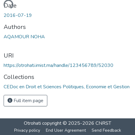
ading...
Date
2016-07-19
Authors
AQAMOUR NOHA
URI
https://otrohati.imist.ma/handle/123456789/52030
Collections
CEDoc en Droit et Sciences Politiques, Economie et Gestion
Full item page
Otrohati
copyright © 2025-2026
CNRST
Privacy policy
End User Agreement
Send Feedback