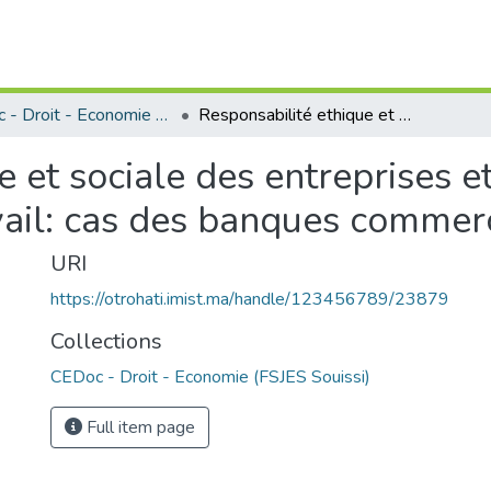
CEDoc - Droit - Economie (FSJES Souissi)
Responsabilité ethique et sociale des entreprises et performance des employes dans le travail: cas des banques commerciales marocaines
e et sociale des entreprises 
vail: cas des banques commer
URI
https://otrohati.imist.ma/handle/123456789/23879
Collections
CEDoc - Droit - Economie (FSJES Souissi)
Full item page